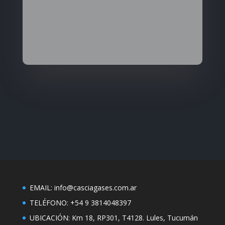
Ruta 301 – Km 18 – Parque
Industrial. San Isidro de Lules –
Tucumán – Argentina.
EMAIL: info@casciagases.com.ar
TELÉFONO: +54 9 3814048397
UBICACIÓN: Km 18, RP301, T4128. Lules, Tucumán