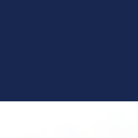
hospitales respetando las normativas
regulatorias ( NORMAS IRAM 7396-1) y
contamos con un equipo de profesionales
capacitado para colaborar en el diseño,
instalación y mantenimiento de obras de
ingeniería hospitalaria para logar el máximo
rendimiento y estándar de seguridad.
LOGÍSTICA